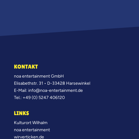
t
e
r
n
a
t
i
v
e
KONTAKT
:
noa entertainment GmbH
Elisabethstr. 31 • D-33428 Harsewinkel
E-Mail: info@noa-entertainment.de
Tel.: +49 (0) 5247 406120
LINKS
Kulturort Wilhalm
noa entertainment
wirverticken.de