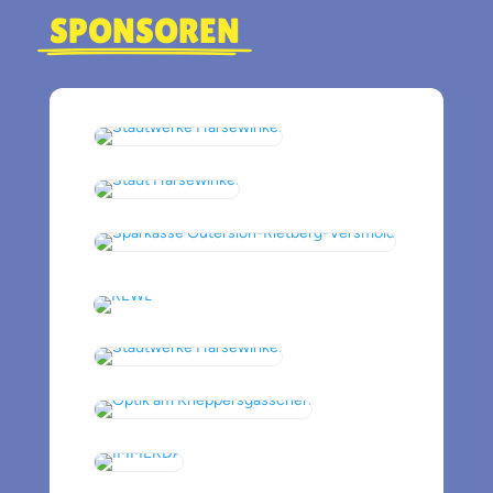
v
SPONSOREN
e
: