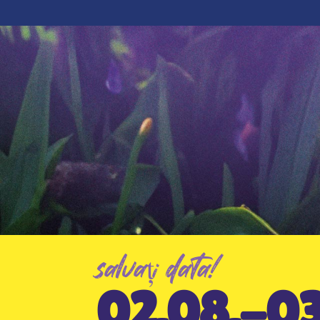
salvați data!
02.08.-0