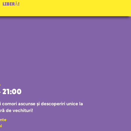
LIBERĂ!
Ă
– 21:00
 comori ascunse și descoperiri unice la
ră de vechituri!
nte
ni