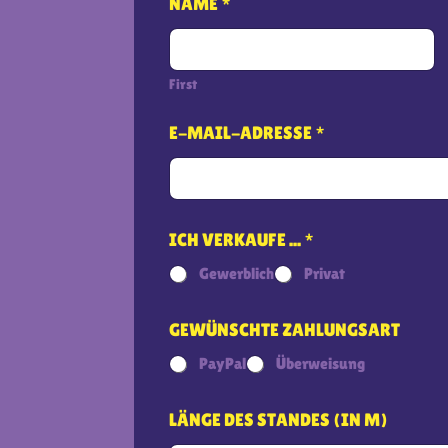
NAME
*
First
E-MAIL-ADRESSE
*
ICH VERKAUFE ...
*
Gewerblich
Privat
GEWÜNSCHTE ZAHLUNGSART
PayPal
Überweisung
LÄNGE DES STANDES (IN M)