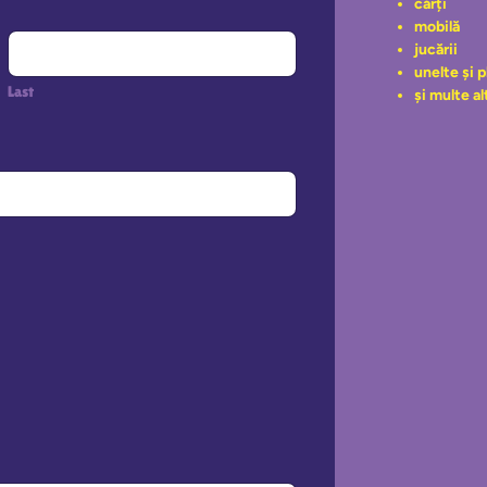
cărți
mobilă
jucării
unelte și 
Last
și multe al