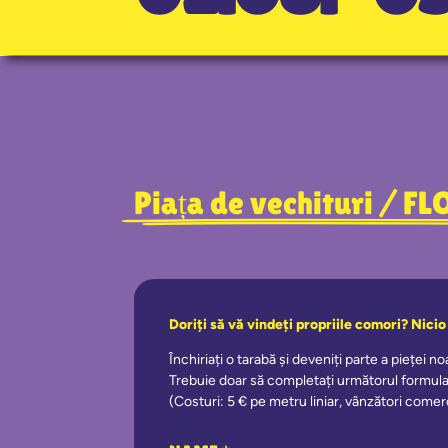
Piața de vechituri / 
Doriți să vă vindeți propriile comori? Nici
Închiriați o tarabă și deveniți parte a pieței n
Trebuie doar să completați următorul formular
(Costuri: 5 € pe metru liniar, vânzători comerc