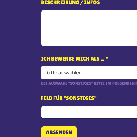
BESCHREIBUNG / INFOS
ICH BEWERBE MICH ALS ...
*
BEI AUSWAHL "SONSTIGES" BITTE IM FOLGENDEN 
FELD FÜR "SONSTIGES"
ABSENDEN