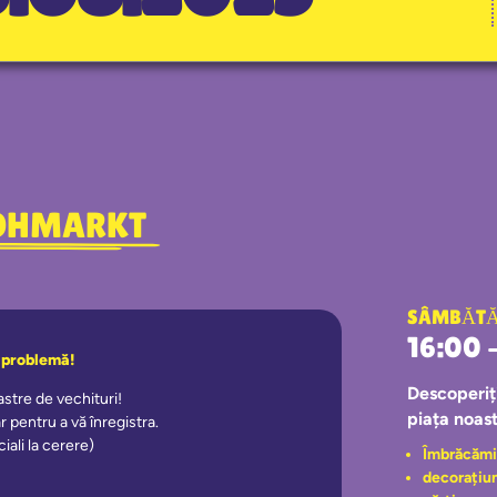
FLOHMARKT
SÂMBĂT
16:00 
o problemă!
Descoperiți
oastre de vechituri!
piața noast
 pentru a vă înregistra.
iali la cerere)
Îmbrăcămi
decorațiu