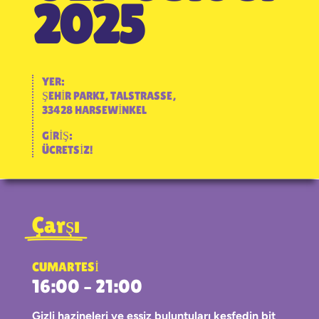
2025
YER:
ŞEHIR PARKI, TALSTRASSE,
33428 HARSEWINKEL
GIRIŞ:
ÜCRETSIZ!
Çarşı
CUMARTESI
16:00 – 21:00
Gizli hazineleri ve eşsiz buluntuları keşfedin bit