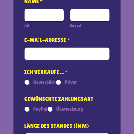
NAME
*
Ad
Soyad
E-MAIL-ADRESSE
*
ICH VERKAUFE ...
*
Gewerblich
Privat
GEWÜNSCHTE ZAHLUNGSART
PayPal
Überweisung
LÄNGE DES STANDES (IN M)