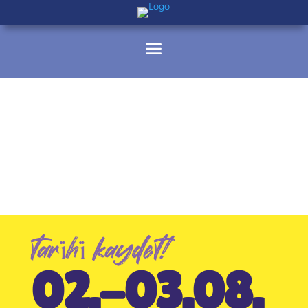
a
tari̇hi̇ kaydet!
02.-03.08.