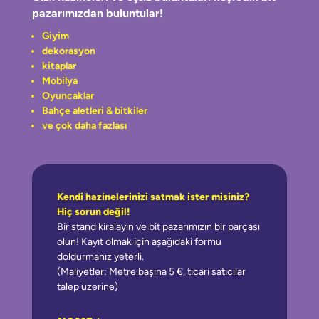
pazarımızdan buluntular!
Giyim
dekorasyon
kitaplar
Mobilya
Oyuncaklar
Bahçe aletleri & bitkiler
ve çok daha fazlası
Kendi hazinelerinizi satmak ister misiniz?
Hiç sorun değil!
Bir stand kiralayın ve bit pazarımızın bir parçası
olun! Kayıt olmak için aşağıdaki formu
doldurmanız yeterli.
(Maliyetler: Metre başına 5 €, ticari satıcılar
talep üzerine)