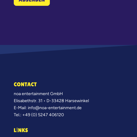
A
l
t
e
r
n
a
t
i
v
e
CONTACT
:
noa entertainment GmbH
Elisabethstr. 31 • D-33428 Harsewinkel
E-Mail: info@noa-entertainment.de
Tel.: +49 (0) 5247 406120
LINKS